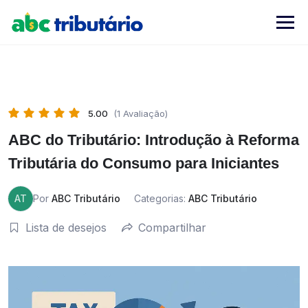
Skip
to
content
5.00
(1 Avaliação)
ABC do Tributário: Introdução à Reforma
Tributária do Consumo para Iniciantes
AT
Por
ABC Tributário
Categorias:
ABC Tributário
Lista de desejos
Compartilhar